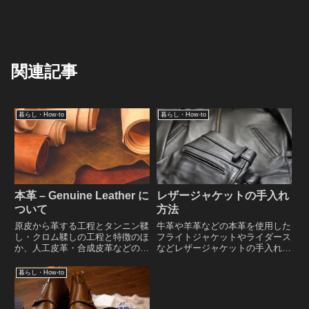
関連記事
暮らし・How-to
暮らし・How-to
本革 – Genuine Leather に
レザージャケットの手入れ
ついて
方法
原皮から革する工程とタンニン鞣
牛革や羊革などの本革を使用した
し・クロム鞣しの工程と特徴のほ
フライトジャケットやライダース
か、人工皮革・合成皮革などの人
などレザージャケットの手入れ方
造皮革（合皮）の特性と経年劣化
法と使用するケア用品、レザージ
についてなど、本革（Genuine
ャケットの保管時の注意点など
暮らし・How-to
Leather）と合成皮革の特徴に関
レザージャケットの手入れ方法に
するレポート。
関するレポート。