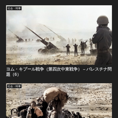
社会・時事
ヨム・キプール戦争（第四次中東戦争） – パレスチナ問
題（6）
社会・時事