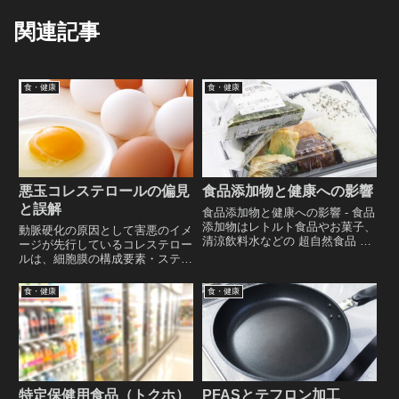
関連記事
食・健康
食・健康
悪玉コレステロールの偏見
食品添加物と健康への影響
と誤解
食品添加物と健康への影響 - 食品
添加物はレトルト食品やお菓子、
動脈硬化の原因として害悪のイメ
清涼飲料水などの 超自然食品 の
ージが先行しているコレステロー
ほか、ソースやドレッシングなど
ルは、細胞膜の構成要素・ステロ
身近な調味料などにも使用されて
イドホルモンの合成・脂肪消化と
いる 食品添加物 は、科学的な評
吸収・ビタミンDの合成 など重要
食・健康
食・健康
価と規制に基き、法的な制限や許
な役割を担っており、食事で減ら
容量の範囲内で使用されている。
しても意味がないことはあまり知
られていない。
特定保健用食品（トクホ）
PFASとテフロン加工