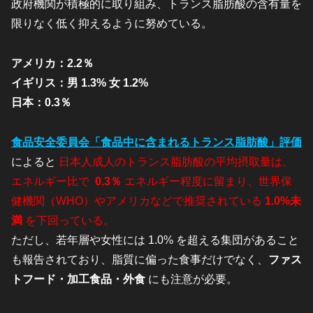
政府機関が積極的に取り組み、トランス脂肪酸の含有量を
限りなく低く抑えるように努めている。
アメリカ：2.2％
イギリス：男 1.3% 女 1.2%
日本：0.3％
食品安全委員会「食品中に含まれるトランス脂肪酸」評価
によると
日本人成人のトランス脂肪酸の平均摂取量は、
エネルギー比で
0.3％
エネルギー程度に留まり、世界保
健機関（WHO）やアメリカなどで推奨されている
1.0%未
満
を下回っている。
ただし、若年層や女性には 1.0% を超える集団があること
も報告されており、脂質に偏った食事だけでなく、
ファス
トフード・加工食品・外食
にも注意が必要。