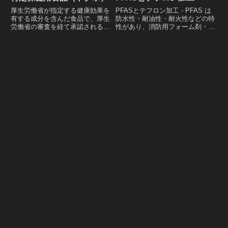
厚生労働省が指定する健康効果を
PFASとテフロン加工 - PFAS は
有する成分を含んだ食品で、厚生
防水性・耐油性・耐火性などの特
労働省の審査を経て承認される日
性があり、消防用フォーム剤・防
本独自の制度「特定保健用食品
水製品・食品包装材料・衣料品な
（トクホ）」の定義や審査にかか
どの製造に使用される一方で、一
る費用、有効性などについてのレ
部の PFAS は環境への潜在的な
ポート。
悪影響や健康リスクを持つことが
判明している