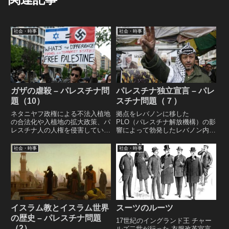
社会・時事
社会・時事
ガザの虐殺 – パレスチナ問
パレスチナ独立宣言 – パレ
題（10）
スチナ問題（７）
ネタニヤフ政権による不法入植地
拠点をレバノンに移した
の合法化や入植地の拡大政策、パ
PLO（パレスチナ解放機構）の影
レスチナ人の人権を侵害している
響によって勃発したレバノン内戦
行政拘禁などを背景に、2023年
から 第一次インティファーダを
10月7日にハマスはイスラエルに
経て PLOによるパレスチナ独立
社会・時事
社会・時事
侵攻し、民間人766人を含む1139
宣言、冷戦終結と中東情勢の変化
人を殺害、約240人を人質に取
がもたらしたオスロ合意と和平プ
り、 イスラエルは報復としてガ
ロセスの破綻までのレポート。
ザ地区の空爆を開始する。
イスラム教とイスラム世界
スーツのルーツ
の歴史 – パレスチナ問題
17世紀のイングランド王 チャー
（2）
ルズ二世が行った 衣服改革宣言