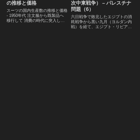
の推移と価格
次中東戦争） – パレスチナ
問題（6）
スーツの国内生産数の推移と価格
- 1950年代 注文服から既製品へ
六日戦争で敗北したエジプトの消
移行して 消費の時代に突入した
耗戦争から黒い九月（ヨルダン内
日本の メンズスーツ生産数の推
戦）を経て、エジプト・リビア連
移と、日米綿製品協定・オイルシ
合の奇襲によって始まり、常勝イ
ョックなど 繊維業界が翻弄され
スラエルに大きなダメージを与え
た出来事についてや スーツの価
たヨム・キプール戦争（第四次中
格を1970年当時と比較。
東戦争）、戦争終結後に行われた
キャンプ・デービッド合意までの
レポート。