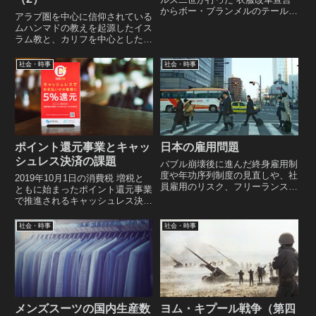
からボー・ブランメルのテールコ
アラブ圏を中心に信仰されている
ートを経て、現代スーツの原型と
ムハンマドの教えを起源したイス
言われるラウンジスーツの誕生ま
ラム教と、カリフを中心としたイ
で メンズスーツのルーツに関す
スラーム帝国からモンゴル帝国、
るレポート。
オスマン帝国までの変遷など、ア
社会・時事
社会・時事
ラブ・パレスチナを理解するため
に必要なイスラム教に関するレポ
ート。
ポイント還元事業とキャッ
日本の雇用問題
シュレス決済の課題
バブル崩壊後に進んだ終身雇用制
度や年功序列制度の見直しや、社
2019年10月1日の消費税 増税と
員雇用のリスク、フリーランスと
ともに始まったポイント還元事業
業務委託、偽装請負など現在の日
で推進されるキャッシュレス決済
本が抱えている雇用問題と、ワー
の導入リスクと、キャッシュレス
キングプアに代表される社会格差
決済の多様化、取扱店が手数料と
社会・時事
社会・時事
や出生率の低下などについてのレ
して負担しているポイント原資の
ポート。
問題など、ポイント還元事業とキ
ャッシュレス決済の課題 につい
てのレポート。
メンズスーツの国内生産数
ヨム・キプール戦争（第四