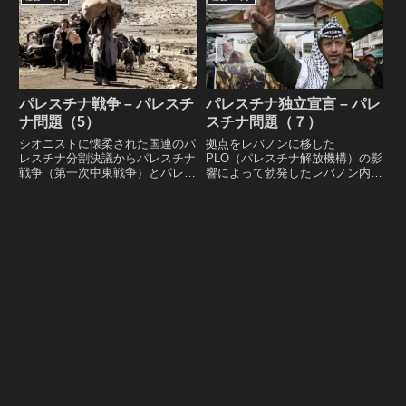
ポート。
ラブ・パレスチナを理解するため
に必要なイスラム教に関するレポ
ート。
パレスチナ戦争 – パレスチ
パレスチナ独立宣言 – パレ
ナ問題（5）
スチナ問題（７）
シオニストに懐柔された国連のパ
拠点をレバノンに移した
レスチナ分割決議からパレスチナ
PLO（パレスチナ解放機構）の影
戦争（第一次中東戦争）とパレス
響によって勃発したレバノン内戦
チナ難民を生むことになるデイ
から 第一次インティファーダを
ル・ヤシーンの虐殺、パレスチナ
経て PLOによるパレスチナ独立
解放機構（PLO）の結成から六日
宣言、冷戦終結と中東情勢の変化
戦争（第三次中東戦争）終結まで
がもたらしたオスロ合意と和平プ
のレポート。
ロセスの破綻までのレポート。