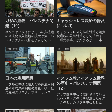
る。
可能な社会を目指している。
ガザの虐殺 – パレスチナ問
キャッシュレス決済の普及
題（10）
について
ネタニヤフ政権による不法入植地
キャッシュレス化推進対策と消費
の合法化や入植地の拡大政策、パ
税増税の景気対策として「ポイン
レスチナ人の人権を侵害している
ト還元事業」が始まるが、日本に
行政拘禁などを背景に、2023年
キャッシュレス決済が普及しにく
10月7日にハマスはイスラエルに
い事情と、キャッシュレス決済の
社会・時事
社会・時事
侵攻し、民間人766人を含む1139
割合が９０％近く韓国・中国の状
人を殺害、約240人を人質に取
況など、キャッシュレス決済の普
り、 イスラエルは報復としてガ
及に関するレポート。
ザ地区の空爆を開始する。
日本の雇用問題
イスラム教とイスラム世界
の歴史 – パレスチナ問題
バブル崩壊後に進んだ終身雇用制
（2）
度や年功序列制度の見直しや、社
員雇用のリスク、フリーランスと
アラブ圏を中心に信仰されている
業務委託、偽装請負など現在の日
ムハンマドの教えを起源したイス
本が抱えている雇用問題と、ワー
ラム教と、カリフを中心としたイ
キングプアに代表される社会格差
スラーム帝国からモンゴル帝国、
や出生率の低下などについてのレ
オスマン帝国までの変遷など、ア
社会・時事
社会・時事