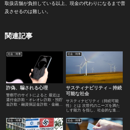
取扱店舗が負担している以上、現金の代わりになるまで普
及させるのは難しい。
関連記事
社会・時事
社会・時事
詐偽、騙される心理
サスティナビリティ – 持続
可能な社会
警察庁のサイトによると 最近は
還付金詐欺・オレオレ詐欺・預貯
サスティナビリティ（持続可能
金詐欺・融資保証金詐欺・金融商
性）とは 次世代のニーズを満た
品詐欺・ギャンブル詐欺・交際斡
しす能力 を指し、社会的な進
旋詐欺 などの手口が多く、詐欺
歩・経済的な発展・環境の保護
師は人の欲求や感情などの心理的
が調和した 経済的な発展と社会
社会・時事
社会・時事
な要素を悪用し、心理的なテクニ
的な進歩を追求しつつ、環境の保
ックを駆使して被害者を騙してい
護と生態系の維持を重視する持続