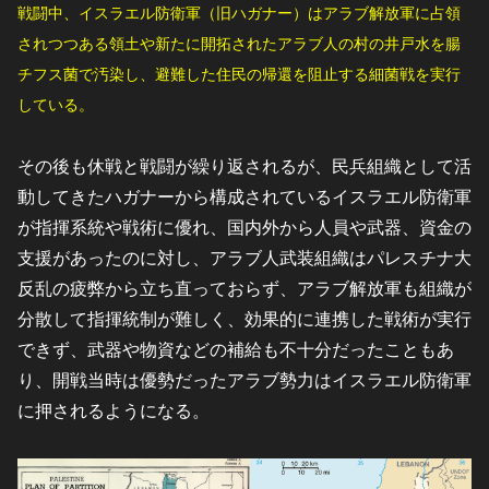
戦闘中、イスラエル防衛軍（旧ハガナー）はアラブ解放軍に占領
されつつある領土や新たに開拓されたアラブ人の村の井戸水を腸
チフス菌で汚染し、避難した住民の帰還を阻止する細菌戦を実行
している。
その後も休戦と戦闘が繰り返されるが、民兵組織として活
動してきたハガナーから構成されているイスラエル防衛軍
が指揮系統や戦術に優れ、国内外から人員や武器、資金の
支援があったのに対し、アラブ人武装組織はパレスチナ大
反乱の疲弊から立ち直っておらず、アラブ解放軍も組織が
分散して指揮統制が難しく、効果的に連携した戦術が実行
できず、武器や物資などの補給も不十分だったこともあ
り、開戦当時は優勢だったアラブ勢力はイスラエル防衛軍
に押されるようになる。