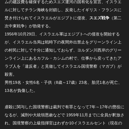
ムの建設費を確保するためスエズ運河の国有化を宣言、イスラエ
ルに対してチラン海峡を封鎖し、反発したイギリス・フランスに
焚き付けられてイスラエルがエジプトに侵攻、
スエズ戦争
（第二
次中東戦争）が勃発する。
1956年10月29日、イスラエル軍はエジプトへの侵攻を開始する
が、イスラエル当局は戦時下の夜間外出禁止をグリーンライン上
の村民に対して十分に通知しておらず、ヨルダン川西岸のグリー
ンライン上にあるカフル・カシムの村で、仕事から戻ってきたア
ラブ人を「違反者」と見做してイスラエル国境警察（マガブ）が
殺害。
男性19名・女性6名・子供（8歳～17歳）23名、胎児1名が死亡、
13名が負傷した。
虐殺に関与した国境警察は裁判で有罪となって7年～17年の懲役に
なるが、減刑や大統領恩赦などで 1959年11月までに全員が釈放さ
れ、国境警察の上級指揮官はわずか10イスラエルセント（現在の