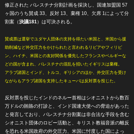
修正された パレスチナ分割計画を採決し、国連加盟国 57
ヶ国のうち賛成 33、反対 13、棄権 10、欠席 1によって分
割案（
決議181
）は可決される。
賛成票は選挙でユダヤ人団体の支持を得たい米国と、米国から援
助削減など外交圧力をかけられたと言われるリビアやフィリピ
ン、ハイチ、米国との友好関係を優先したフランスやベルギーな
どの国が含まれ、パレスチナの混乱を招いたイギリスは棄権。
アラブ諸国とインド、トルコ、ギリシアのほか、外交圧力を受け
ながらもアラブ諸国を支持したキューバは反対票を投じた。
反対票を投じたインドのネルー首相はシオニストから数百
万ドルの賄賂の打診と、インド国連大使への脅迫があった
と発言しており、パレスチナ分割案は非合法な手段を含む
シオニスト団体のロビー活動と、キリスト教福音派の離反
を恐れる米国政府の外交圧力、米国に忖度した国によっ