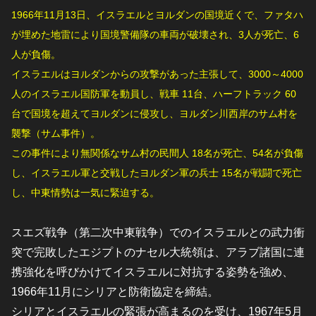
1966年11月13日、イスラエルとヨルダンの国境近くで、ファタハ
が埋めた地雷により国境警備隊の車両が破壊され、3人が死亡、6
人が負傷。
イスラエルはヨルダンからの攻撃があった主張して、3000～4000
人のイスラエル国防軍を動員し、戦車 11台、ハーフトラック 60
台で国境を超えてヨルダンに侵攻し、ヨルダン川西岸のサム村を
襲撃（サム事件）。
この事件により無関係なサム村の民間人 18名が死亡、54名が負傷
し、イスラエル軍と交戦したヨルダン軍の兵士 15名が戦闘で死亡
し、中東情勢は一気に緊迫する。
スエズ戦争（第二次中東戦争）でのイスラエルとの武力衝
突で完敗したエジプトのナセル大統領は、アラブ諸国に連
携強化を呼びかけてイスラエルに対抗する姿勢を強め、
1966年11月にシリアと防衛協定を締結。
シリアとイスラエルの緊張が高まるのを受け、1967年5月