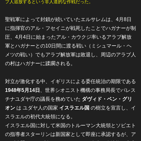
ブ人追放するという非人道的な作戦だった。
聖戦軍によって封鎖が続いていたエルサレムは、4月8日
に指揮官のアル・フセイニが戦死したことでハガナーが制
圧、4月4日に始まったアル・カウクジ率いるアラブ解放
軍とハガナーとの10日間に渡る戦い（ミシュマール・ヘ
メツの戦い）でもアラブ解放軍は敗退し、周辺のアラブ人
の村はハガナーに蹂躙される。
対立が激化する中、イギリスによる委任統治の期限である
1948年5月14日
、世界シオニスト機構の事務局長でパレス
チナユダヤ庁の議長を務めていた
ダヴィド・ベン・グリ
オン
は ユダヤ人の国家
イスラエル国
の樹立を宣言し、イ
スラエルの初代大統領になる。
イスラエル国に対して米国のトルーマン大統領とソビエト
の指導者スターリンは新国家として即座に承認するが、ア