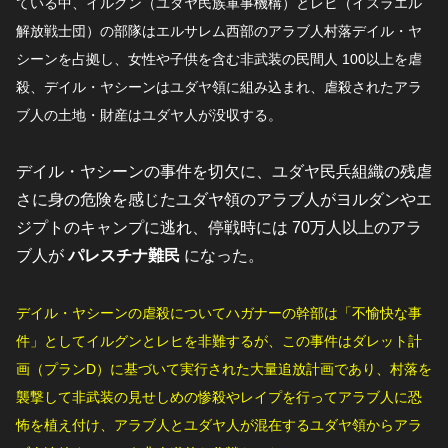
ている中、イルグン（ユダヤ民族軍事機構）とレヒ（イスラエル
解放戦士団）の部隊はエルサレム西部のアラブ人村落デイル・ヤ
シーンを占拠し、女性や子供を含む非武装の民間人 100以上を虐
殺、デイル・ヤシーンはユダヤ領に組み込まれ、虐殺されたアラ
ブ人の土地・財産はユダヤ人が没収する。
デイル・ヤシーンの事件を切欠に、ユダヤ民兵組織の残虐
さに身の危険を感じたユダヤ領のアラブ人がヨルダンやエ
ジプトのキャンプに逃れ、停戦時には 70万人以上のアラ
ブ人が
パレスチナ難民
になった。
デイル・ヤシーンの虐殺についてハガナーの幹部は「不愉快な事
件」としてイルグンとレヒを非難するが、この事件はダレット計
画（プランD）に基づいて実行された大量追放計画であり、村落を
襲撃して非武装の見せしめの惨殺やレイプを行ってアラブ人に恐
怖を植え付け、アラブ人とユダヤ人が混在するユダヤ領からアラ