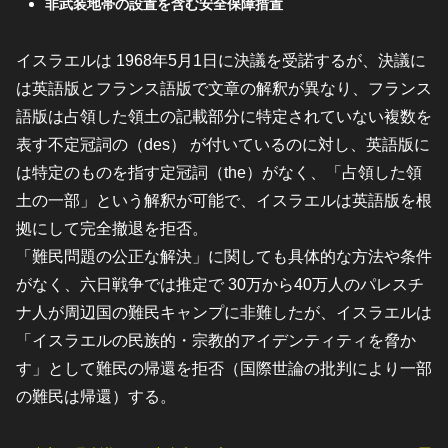
非武装地帯の設置を含む安全保障措置
イスラエルは 1968年5月1日に決議を受諾するが、決議に
は英語版とフランス語版で文章の解釈が異なり、フランス
語版は占領した領土の記載部分に特定されていない複数を
表す不定冠詞の（des） が付いているのに対し、英語版に
は特定のものを指す定冠詞（the）がなく、「占領した領
土の一部」という解釈が可能で、イスラエルは英語版を根
拠にして完全撤退を拒否。
「難民問題の公正な解決」に関しても具体的な方法や条件
がなく、六日戦争では推定で 30万から40万人のパレスチ
ナ人が周辺国の難民キャンプに非難したが、イスラエルは
「イスラエルの民族的・宗教的アイデンティティを脅か
す」として難民の帰還を拒否（国際世論の批判により一部
の難民は帰還）する。