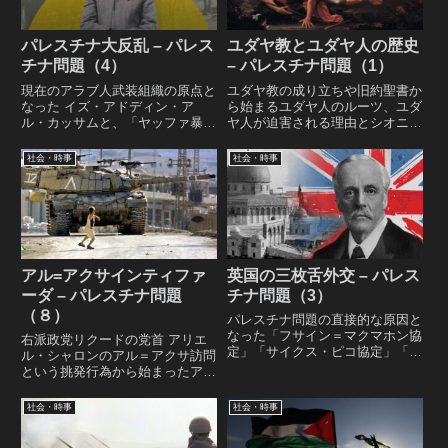
パレスチナ大反乱 – パレス
ユダヤ教とユダヤ人の歴史
チナ問題（4）
– パレスチナ問題（1）
現在のアラブ人武装組織の原点と
ユダヤ教の成り立ちや旧約聖書か
なった イズ・アドディン・ア
ら始まるユダヤ人のルーツ、ユダ
ル・カッサムと、「ヤッファ暴
ヤ人が迫害される理由とシオニズ
動」「ヘブロン虐殺」を経て
ム運動など、イスラエル・パレス
1936年に起こった大規模なアラ
チナ問題を理解するために不可欠
社会・時事
社会・時事
ブ人の武力蜂起「パレスチナ大反
な ユダヤ教とユダヤ人の歴史 に
乱」についてのレポート。
ついてのレポート。
アル=アクサインティファ
英国の三枚舌外交 – パレス
ーダ – パレスチナ問題
チナ問題（3）
（８）
パレスチナ問題の直接的な原因と
なった「フサイン＝マクマホン協
右派政党リクードの党首 アリエ
定」「サイクス・ピコ協定」「バ
ル・シャロンのアル＝アクサ訪問
ルフォア宣言」のイギリス三枚舌
という挑発行為から始まったアル
外交と、委任統治下で推進された
=アクサインティファーダ（第二
ユダヤ人のパレスチナ入植につい
次インティファーダ）と、アル=
社会・時事
社会・時事
てのレポート
アクサインティファーダを切欠に
して台頭するイスラム主義組織ハ