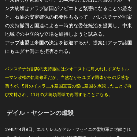
ン大統領はアラブ諸国がソビエトと緊密になることの懸念
と、石油の安定確保の必要性もあって、パレスチナ分割案
の支持撤回と国連による一時的な委任統治を提案し、中東
地域での中立的な立場を維持しようと試みる。
アラブ連盟は米国の決定を歓迎するが、提案はアラブ諸国
にもユダヤ側にも拒否される。
パレスチナ分割案の支持撤回はシオニストに肩入れしすぎたトル
ーマン政権の軌道修正だが、当然ながらユダヤ団体からの反感を
買うが、5月のイスラエル建国宣言の際に建国を承認したことで再
び支持され、11月の大統領選挙で再選することになる。
デイル・ヤシーンの虐殺
1948年4月9日、エルサレムがアル・フセイニの聖戦軍に封鎖され