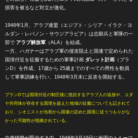
損害を被るなど対立が激化。
1948年1月、アラブ連盟（エジプト・シリア・イラク・ヨ
ルダン・レバノン・サウジアラビア）は志願兵と軍隊の一
部で
アラブ解放軍
（ALA）を結成。
一方、ハガナーはアラブ軍の侵攻阻止と国連で定められた
国境付近を征服するための軍事計画
ダレット計画
（プラ
ンD）を作成、17歳から 25歳までのすべての男性を動員
して軍事訓練を行い、1948年3月末に反攻を開始する。
プランDでは国境付近の制圧後に抵抗するアラブ人の追放や、ユダ
ヤ共同体が存在する国境を超えた地域の征服についても記されて
おり、シオニストが当初から国連の定めた国境に従うつもりがな
かった可能性が指摘されている。
中東情勢が緊迫する中、1948年3月19日に米国のトルーマ