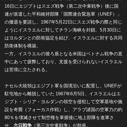
16日にエジプトはスエズ戦争（第二次中東戦争）後に国
連が派遣した平和維持部隊「国際連合緊急軍（UNEF）」
の撤退を要請し、
1967年5月22日にスエズ戦争の際と同じ
ようにイスラエルに対してチラン海峡を封鎖、
5月30日に
はヨルダンとの防衛協定を結び、イスラエルに対する共同
防衛体制を構築。
一方、イスラエルの後ろ盾となる米国はベトナム戦争の直
中にあって疲弊しており、支援を受けられないイスラエル
は苦境に立たされる。
ナセル大統領はエジプト軍を国境沿いに配置し、UNEFが
駐屯地から離脱していた 1967年6月5日、イスラエルはエ
ジプト・シリア・ヨルダンの領空を侵犯して空軍基地や施
設を奇襲（フォーカス作戦）し、アラブ諸国の空軍力の約
80％を壊滅させて制空権を掌握後に地上部隊を進軍さ
せ、
六日戦争
（第三次中東戦争）が勃発。