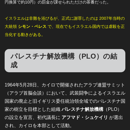
円換算で約10円）の罰金が課せられただけの茶番だった。
イスラエルは非難を浴びるが、正式に謝罪したのは 2007年当時の
大統領
シモン・ペレス
で、現在でもイスラエル国内では虐殺を正
当化する動きがある。
パレスチナ解放機構（PLO）の結
成
1964年5月28日、カイロで開催されたアラブ連盟サミット
（アラブ首脳会談）において、武装闘争によるイスラエル
国家の廃止と旧イギリス委任統治領全域でのパレスチナ国
家の樹立を目標とした組織
パレスチナ解放機構
（PLO）
の設立を宣言、初代議長に
アフマド・シュケイリ
が選出
され、カイロを本部として活動。