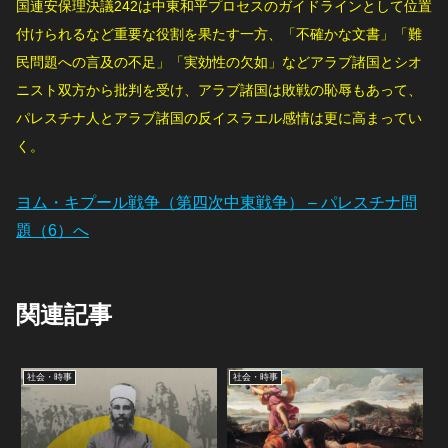
国連安保理決議242は中東和平プロセスのガイドラインとして位置
付けられるなど重要な役割を果たす一方、「不確かな文書」「難
民問題への言及の不足」「実効性の欠如」などアラブ諸国とシオ
ニスト双方から批判を受け、アラブ諸国は敗戦の恥辱もあって、
パレスチナ人とアラブ諸国の反イスラエル感情は更に高まってい
く。
ヨム・キプール戦争（第四次中東戦争） – パレスチナ問
題（6）へ
関連記事
社会・時事
社会・時事