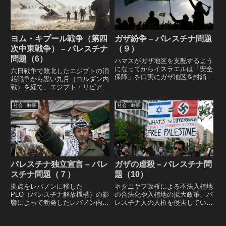
マスについてのレポート。
ヨム・キプール戦争（第四
ガザ紛争 – パレスチナ問題
次中東戦争） – パレスチナ
（９）
問題（6）
ハマスがガザ地区を支配するよう
になってからイスラエルは「安全
六日戦争で敗北したエジプトの消
保障」を口実にガザ地区を封鎖
耗戦争から黒い九月（ヨルダン内
し、ガザ地区内にパレスチナ人の
戦）を経て、エジプト・リビア連
立ち入り禁止区域を設置するなど
合の奇襲によって始まり、常勝イ
停戦協定や国際法に違反。衝突す
スラエルに大きなダメージを与え
社会・時事
社会・時事
ると圧倒的な武力でパレスチナ地
たヨム・キプール戦争（第四次中
区を蹂躙する。
東戦争）、戦争終結後に行われた
キャンプ・デービッド合意までの
レポート。
パレスチナ独立宣言 – パレ
ガザの虐殺 – パレスチナ問
スチナ問題（７）
題（10）
拠点をレバノンに移した
ネタニヤフ政権による不法入植地
PLO（パレスチナ解放機構）の影
の合法化や入植地の拡大政策、パ
響によって勃発したレバノン内戦
レスチナ人の人権を侵害している
から 第一次インティファーダを
行政拘禁などを背景に、2023年
経て PLOによるパレスチナ独立
10月7日にハマスはイスラエルに