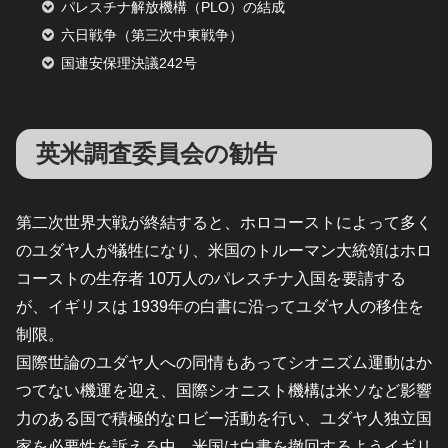
パレスチナ解放機構（PLO）の結成
六日戦争（第三次中東戦争）
国連安保理決議242号
英米調査委員会の勧告
第二次世界大戦が終結すると、ホロコーストによって多く
のユダヤ人が犠牲になり、米国のトルーマン大統領はホロ
コーストの生存者 10万人のパレスチナ入国を要請する
が、イギリスは 1939年の白書に沿ってユダヤ人の移住を
制限。
国際世論のユダヤ人への同情もあってシオニズム運動はか
つてない機運を迎え、国際シオニスト機構は米ソなど影響
力のある国で積極的なロビー活動を行い、ユダヤ人独立国
家を必要性を訴える中、米国は白書を撤回するようイギリ