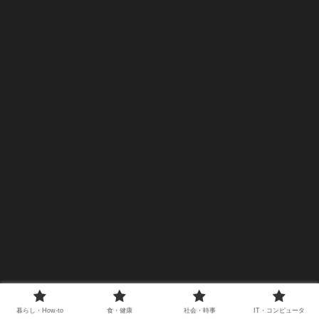
宣言、冷戦終結と中東情勢の変化
侵攻し、民間人766人を含む1139
がもたらしたオスロ合意と和平プ
人を殺害、約240人を人質に取
ロセスの破綻までのレポート。
り、 イスラエルは報復としてガ
ザ地区の空爆を開始する。
暮らし・How-to
食・健康
社会・時事
IT・コンピュータ