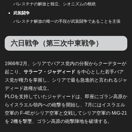
パレスチナの解放と独立、シオニズムの根絶
武装闘争
パレスチナ解放の唯一の手段が武装闘争であることを主張
六日戦争（第三次中東戦争）
1966年2月、シリアでバアス党内の分裂からクーデターが
起こり、
サラーフ・ジャディード
を中心とした若手バア
ス党が権力を掌握し、シリアで最も急進的と言われるジャ
ディード政権が成立。
PLOを支持していたジャディードは、即座にゴラン高原か
らイスラエル領内への砲撃を開始し、7月にはイスラエル
空軍の F-4Eがシリア空軍と交戦してシリア空軍の MiG-21
を 2機を撃墜、ゴラン高原の砲撃陣地を破壊する。