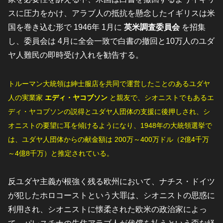
スに圧力をかけ、アラブ人の抵抗を懸念したイギリスは米
国を巻き込む形で 1946年 1月に
英米調査委員会
を招集
し、委員会は 4月に全会一致で白書の撤回と10万人のユダ
ヤ人難民の即時受け入れを勧告する。
トルーマン大統領は紳士服店を共同で運営したことのあるユダヤ
人の実業家
エディ・ヤコブソン
と親友で、シオニストでもあるエ
ディ・ヤコブソンの説得とユダヤ人団体の支援に後押しされ、シ
オニストの要望に耳を傾けるようになり、
1948年の大統領選挙で
は、ユダヤ人団体からの献金額は 200万～400万ドル（2億4千万
～4億8千万）と推定されている。
反ユダヤ主義が根強く残る欧州において、ナチス・ドイツ
が犯したホロコーストという大罪は、シオニストの思惑に
利用され、シオニストに懐柔された欧米の政治家によっ